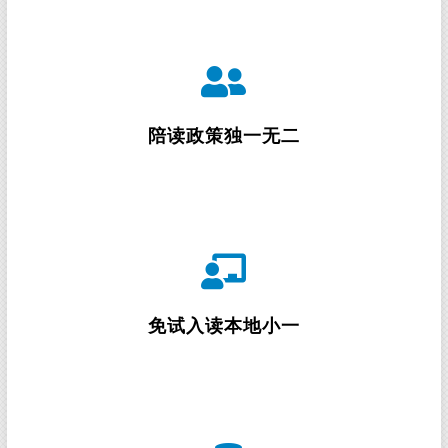
低龄留学不少家长都会担心孩子那么小，一个人在新
加坡怎么生活? 这一点在有陪读政策的新加坡就不用担
心了，在孩子成功获得学生签证后，孩子母亲、奶
陪读政策独一无二
奶、外婆其中一位可以陪读家属身份照顾孩子
孩子作为国际学生读完幼儿园后，如果政府学校有学
位则无需参加考试便可升入小一，但如果是读小学再
过来新加坡读书，则必须参加入学考试 (AEIS)
免试入读本地小一