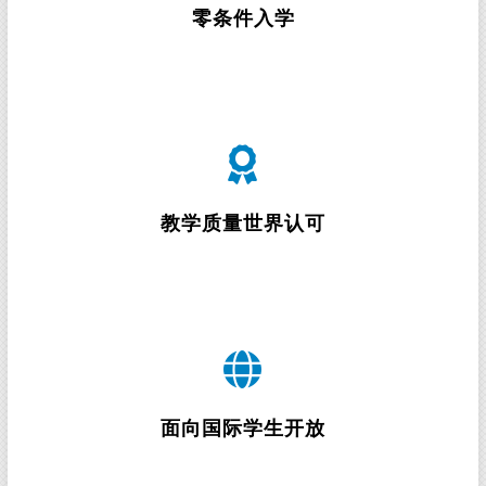
有新加坡身份的小朋友也可以来新加坡读幼儿园
零条件入学
新加坡作为亚洲的教育重镇，其教学体系和质量一直
备受认可。新加坡幼儿园课程主要发展孩子的语言技
能，基本数字概念，社交技能，创意，音乐欣赏以及
教学质量世界认可
户外活动等几个方面，以促进孩子的综合素质发展
新加坡的幼儿园之所以能够吸引大批海外家长，除了
其教学质量有保证外，另一重要因素即为其相对其他
国家而言更加开放的政策，无论是公立幼儿园，还是
面向国际学生开放
私立或国际学校均向国际学生开放