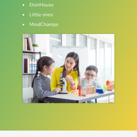
EtonHouse
Little ones
MindChamps