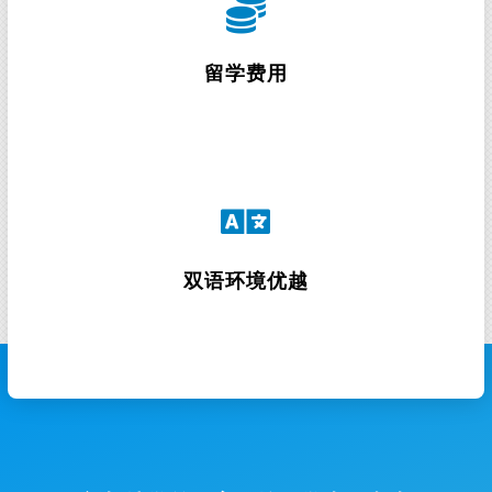
与英美国家相比，新加坡幼儿教育在同样提供高质量
英式教育的同时留学费用相对低些，如果入读的是政
府幼儿园，费用会更低，普通工薪家庭也可承担
留学费用
新加坡独有的双语环境也是其一大优势，孩子在获得
英语教育的同时中文水平也可以得以发展，对未来大
有裨益，此外陪读家长也更容易适应和融入新加坡社
双语环境优越
会